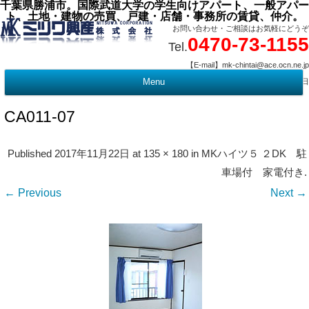
千葉県勝浦市。国際武道大学の学生向けアパート、一般アパー
ト、土地・建物の売買、戸建・店舗・事務所の賃貸、仲介。
お問い合わせ・ご相談はお気軽にどうぞ
0470-73-1155
Tel.
【E-mail】mk-chintai@ace.ocn.ne.jp
【営業時間】09:00 ～ 17:15 【定 休 日】水曜・祭日
Menu
t
c
CA011-07
Published
2017年11月22日
at
135 × 180
in
MKハイツ５ ２DK 駐
車場付 家電付き
.
← Previous
Next →