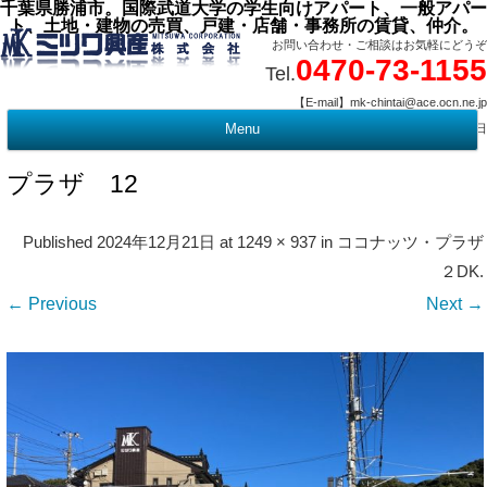
千葉県勝浦市。国際武道大学の学生向けアパート、一般アパー
ト、土地・建物の売買、戸建・店舗・事務所の賃貸、仲介。
お問い合わせ・ご相談はお気軽にどうぞ
0470-73-1155
Tel.
【E-mail】mk-chintai@ace.ocn.ne.jp
【営業時間】09:00 ～ 17:15 【定 休 日】水曜・祭日
Menu
t
c
プラザ 12
Published
2024年12月21日
at
1249 × 937
in
ココナッツ・プラザ
２DK
.
← Previous
Next →