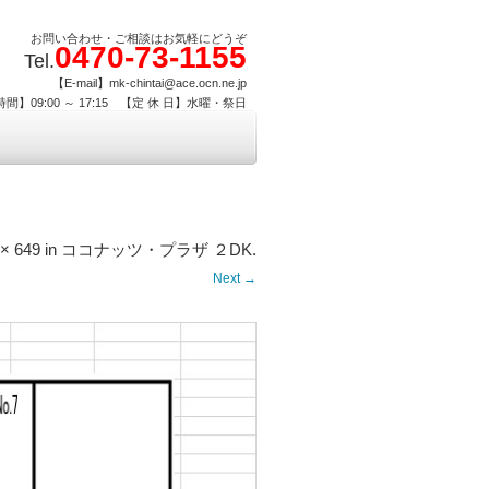
お問い合わせ・ご相談はお気軽にどうぞ
0470-73-1155
Tel.
【E-mail】mk-chintai@ace.ocn.ne.jp
間】09:00 ～ 17:15 【定 休 日】水曜・祭日
 × 649
in
ココナッツ・プラザ ２DK
.
Next →