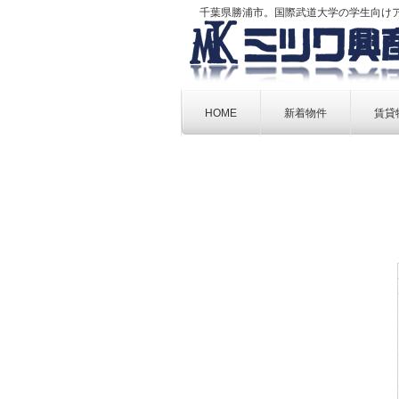
千葉県勝浦市。国際武道大学の学生向け
Skip
to
HOME
新着物件
賃貸
content