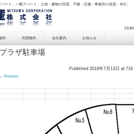
アパート、一般アパート、土地・建物の売買、戸建・店舗・事務所の賃貸、仲介。
【営業時
物件
売買物件
会社案内
お知らせ
プラザ駐車場
賃貸物件一覧
売買物件一覧
事業内容
賃貸物件検索
売買物件検索
個人情報保護方針
Published
2018年7月13日
at
716
アクセス
← Previous
お問い合せ