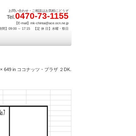
お問い合わせ・ご相談はお気軽にどうぞ
0470-73-1155
Tel.
【E-mail】mk-chintai@ace.ocn.ne.jp
間】09:00 ～ 17:15 【定 休 日】水曜・祭日
 × 649
in
ココナッツ・プラザ ２DK
.