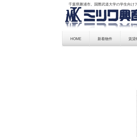
千葉県勝浦市。国際武道大学の学生向け
Skip
to
HOME
新着物件
賃貸
content