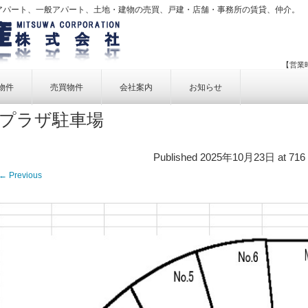
アパート、一般アパート、土地・建物の売買、戸建・店舗・事務所の賃貸、仲介。
【営業時
物件
売買物件
会社案内
お知らせ
プラザ駐車場
賃貸物件一覧
売買物件一覧
事業内容
賃貸物件検索
売買物件検索
個人情報保護方針
Published
2025年10月23日
at
716
アクセス
← Previous
お問い合せ