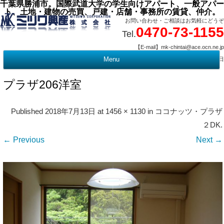
千葉県勝浦市。国際武道大学の学生向けアパート、一般アパー
ト、土地・建物の売買、戸建・店舗・事務所の賃貸、仲介。
お問い合わせ・ご相談はお気軽にどうぞ
0470-73-1155
Tel.
【E-mail】mk-chintai@ace.ocn.ne.jp
【営業時間】09:00 ～ 17:15 【定 休 日】水曜・祭日
Menu
t
c
プラザ206洋室
Published
2018年7月13日
at
1456 × 1130
in
ココナッツ・プラザ
２DK
.
← Previous
Next →