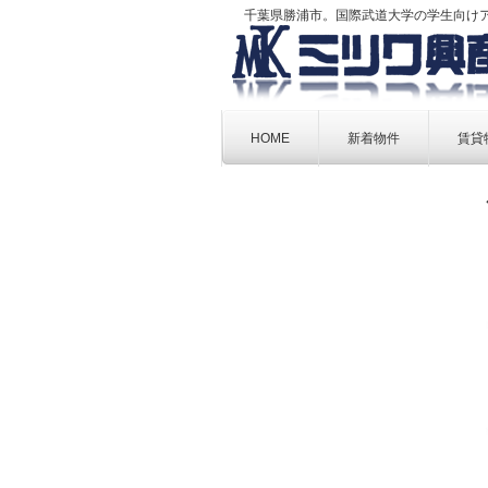
千葉県勝浦市。国際武道大学の学生向け
Skip
to
HOME
新着物件
賃貸
content