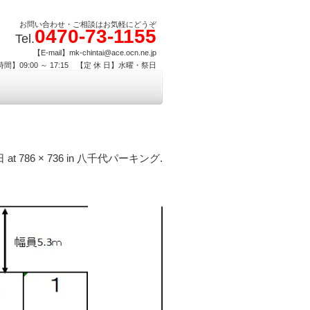
お問い合わせ・ご相談はお気軽にどうぞ
0470-73-1155
Tel.
【E-mail】mk-chintai@ace.ocn.ne.jp
間】09:00 ～ 17:15 【定 休 日】水曜・祭日
日
at
786 × 736
in
八千代パーキング
.