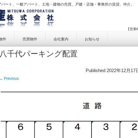
アパート、一般アパート、土地・建物の売買、戸建・店舗・事務所の賃貸、仲介。
【営業時
物件
売買物件
会社案内
お知らせ
八千代パーキング配置
賃貸物件一覧
売買物件一覧
事業内容
賃貸物件検索
売買物件検索
個人情報保護方針
Published
2022年12月17
アクセス
← Previous
お問い合せ