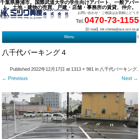
千葉県勝浦市。国際武道大学の学生向けアパート、一般アパー
ト、土地・建物の売買、戸建・店舗・事務所の賃貸、仲介。
お問い合わせ・ご相談はお気軽にどうぞ
0470-73-1155
Tel.
【E-mail】mk-chintai@ace.ocn.ne.jp
【営業時間】09:00 ～ 17:15 【定 休 日】水曜・祭日
Menu
t
c
八千代パーキング４
Published
2022年12月17日
at
1313 × 981
in
八千代パーキング
.
← Previous
Next →