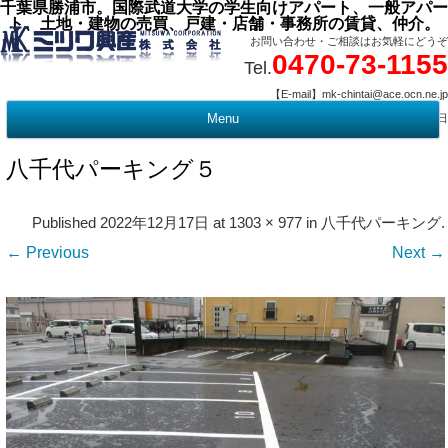
千葉県勝浦市。国際武道大学の学生向けアパート、一般アパー
ト、土地・建物の売買、戸建・店舗・事務所の賃貸、仲介。
お問い合わせ・ご相談はお気軽にどうぞ
0470-73-1155
Tel.
【E-mail】mk-chintai@ace.ocn.ne.jp
【営業時間】09:00 ～ 17:15 【定 休 日】水曜・祭日
Menu
t
c
八千代パーキング５
Published
2022年12月17日
at
1303 × 977
in
八千代パーキング
.
← Previous
Next →