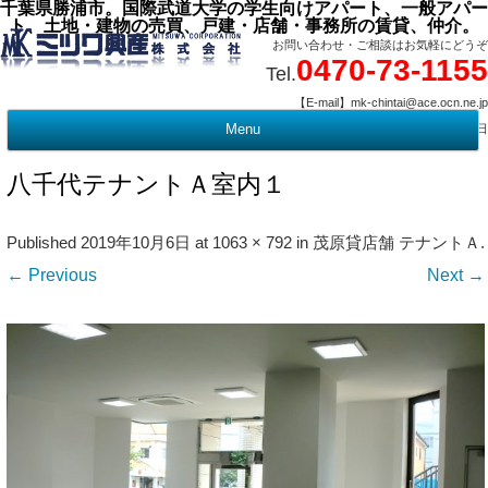
千葉県勝浦市。国際武道大学の学生向けアパート、一般アパー
ト、土地・建物の売買、戸建・店舗・事務所の賃貸、仲介。
お問い合わせ・ご相談はお気軽にどうぞ
0470-73-1155
Tel.
【E-mail】mk-chintai@ace.ocn.ne.jp
【営業時間】09:00 ～ 17:15 【定 休 日】水曜・祭日
Menu
t
c
八千代テナントＡ室内１
Published
2019年10月6日
at
1063 × 792
in
茂原貸店舗 テナントＡ
.
← Previous
Next →