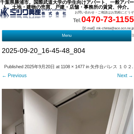
千葉県勝浦市。国際武道大学の学生向けアパート、一般アパー
ト、土地・建物の売買、戸建・店舗・事務所の賃貸、仲介。
お問い合わせ・ご相談はお気軽にどうぞ
0470-73-1155
Tel.
【E-mail】mk-chintai@ace.ocn.ne.jp
【営業時間】09:00 ～ 17:15 【定 休 日】水曜・祭日
Menu
t
c
2025-09-20_16-45-48_804
Published
2025年9月20日
at
1108 × 1477
in
矢作台パレス １０２
.
← Previous
Next →