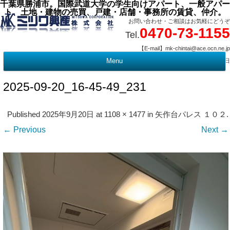
千葉県勝浦市。国際武道大学の学生向けアパート、一般アパー
ト、土地・建物の売買、戸建・店舗・事務所の賃貸、仲介。
お問い合わせ・ご相談はお気軽にどうぞ
0470-73-1155
Tel.
【E-mail】mk-chintai@ace.ocn.ne.jp
【営業時間】09:00 ～ 17:15 【定 休 日】水曜・祭日
Menu
t
c
2025-09-20_16-45-49_231
Published
2025年9月20日
at
1108 × 1477
in
矢作台パレス １０２
.
← Previous
Next →