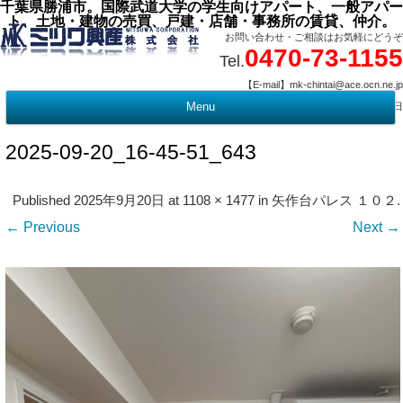
千葉県勝浦市。国際武道大学の学生向けアパート、一般アパー
ト、土地・建物の売買、戸建・店舗・事務所の賃貸、仲介。
お問い合わせ・ご相談はお気軽にどうぞ
0470-73-1155
Tel.
【E-mail】mk-chintai@ace.ocn.ne.jp
【営業時間】09:00 ～ 17:15 【定 休 日】水曜・祭日
Menu
t
c
2025-09-20_16-45-51_643
Published
2025年9月20日
at
1108 × 1477
in
矢作台パレス １０２
.
← Previous
Next →