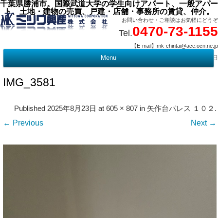
千葉県勝浦市。国際武道大学の学生向けアパート、一般アパー
ト、土地・建物の売買、戸建・店舗・事務所の賃貸、仲介。
お問い合わせ・ご相談はお気軽にどうぞ
0470-73-1155
Tel.
【E-mail】mk-chintai@ace.ocn.ne.jp
【営業時間】09:00 ～ 17:15 【定 休 日】水曜・祭日
Menu
t
c
IMG_3581
Published
2025年8月23日
at
605 × 807
in
矢作台パレス １０２
.
← Previous
Next →