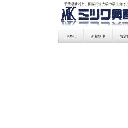
千葉県勝浦市。国際武道大学の学生向け
Skip
to
HOME
新着物件
賃貸
content