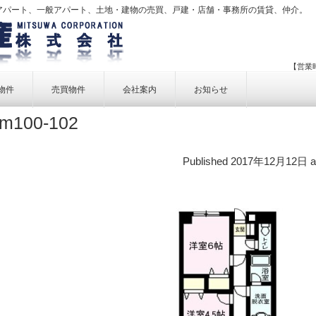
アパート、一般アパート、土地・建物の売買、戸建・店舗・事務所の賃貸、仲介。
【営業時
物件
売買物件
会社案内
お知らせ
m100-102
賃貸物件一覧
売買物件一覧
事業内容
賃貸物件検索
売買物件検索
個人情報保護方針
Published
2017年12月12日
a
アクセス
お問い合せ