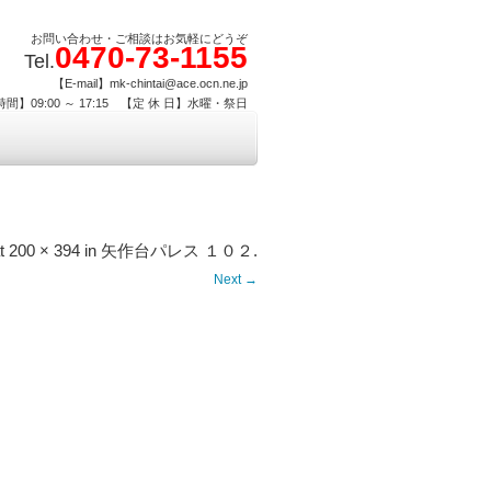
お問い合わせ・ご相談はお気軽にどうぞ
0470-73-1155
Tel.
【E-mail】mk-chintai@ace.ocn.ne.jp
間】09:00 ～ 17:15 【定 休 日】水曜・祭日
t
200 × 394
in
矢作台パレス １０２
.
Next →