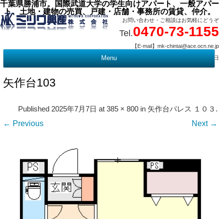
千葉県勝浦市。国際武道大学の学生向けアパート、一般アパー
ト、土地・建物の売買、戸建・店舗・事務所の賃貸、仲介。
お問い合わせ・ご相談はお気軽にどうぞ
0470-73-1155
Tel.
【E-mail】mk-chintai@ace.ocn.ne.jp
【営業時間】09:00 ～ 17:15 【定 休 日】水曜・祭日
Menu
t
c
矢作台103
Published
2025年7月7日
at
385 × 800
in
矢作台パレス １０３
.
← Previous
Next →