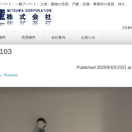
アパート、一般アパート、土地・建物の売買、戸建・店舗・事務所の賃貸、仲介。
【営業時
物件
売買物件
会社案内
お知らせ
103
賃貸物件一覧
売買物件一覧
事業内容
賃貸物件検索
売買物件検索
個人情報保護方針
Published
2025年8月23日
a
アクセス
← Previous
お問い合せ