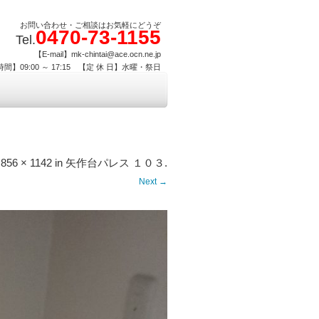
お問い合わせ・ご相談はお気軽にどうぞ
0470-73-1155
Tel.
【E-mail】mk-chintai@ace.ocn.ne.jp
間】09:00 ～ 17:15 【定 休 日】水曜・祭日
t
856 × 1142
in
矢作台パレス １０３
.
Next →