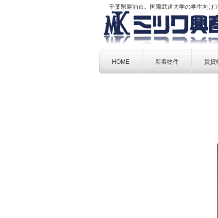
千葉県勝浦市。国際武道大学の学生向け
Skip
to
HOME
新着物件
賃貸
content