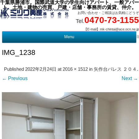
千葉県勝浦市。国際武道大学の学生向けアパート、一般アパー
ト、土地・建物の売買、戸建・店舗・事務所の賃貸、仲介。
お問い合わせ・ご相談はお気軽にどうぞ
0470-73-1155
Tel.
【E-mail】mk-chintai@ace.ocn.ne.jp
【営業時間】09:00 ～ 17:15 【定 休 日】水曜・祭日
Menu
t
c
IMG_1238
Published
2022年2月24日
at
2016 × 1512
in
矢作台パレス ２０４
.
← Previous
Next →