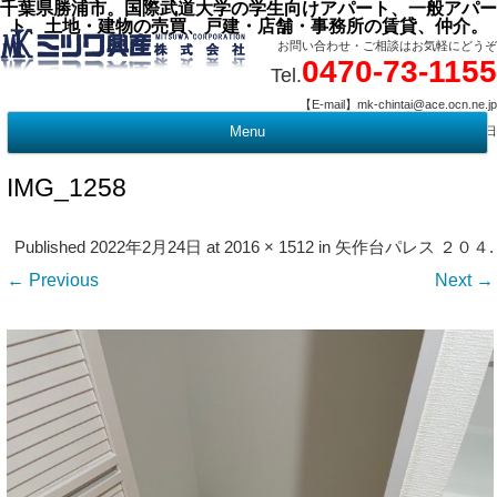
千葉県勝浦市。国際武道大学の学生向けアパート、一般アパー
ト、土地・建物の売買、戸建・店舗・事務所の賃貸、仲介。
お問い合わせ・ご相談はお気軽にどうぞ
0470-73-1155
Tel.
【E-mail】mk-chintai@ace.ocn.ne.jp
【営業時間】09:00 ～ 17:15 【定 休 日】水曜・祭日
Menu
t
c
IMG_1258
Published
2022年2月24日
at
2016 × 1512
in
矢作台パレス ２０４
.
← Previous
Next →