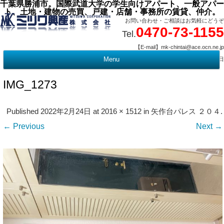
千葉県勝浦市。国際武道大学の学生向けアパート、一般アパー
ト、土地・建物の売買、戸建・店舗・事務所の賃貸、仲介。
お問い合わせ・ご相談はお気軽にどうぞ
0470-73-1155
Tel.
【E-mail】mk-chintai@ace.ocn.ne.jp
【営業時間】09:00 ～ 17:15 【定 休 日】水曜・祭日
Menu
t
c
IMG_1273
Published
2022年2月24日
at
2016 × 1512
in
矢作台パレス ２０４
.
← Previous
Next →