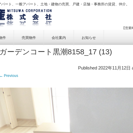
アパート、一般アパート、土地・建物の売買、戸建・店舗・事務所の賃貸、仲介。
【営業時
物件
売買物件
会社案内
お知らせ
ガーデンコート黒潮8158_17 (13)
賃貸物件一覧
売買物件一覧
事業内容
賃貸物件検索
売買物件検索
個人情報保護方針
Published
2022年11月12日
アクセス
← Previous
お問い合せ