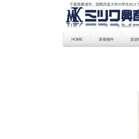
千葉県勝浦市。国際武道大学の学生向け
Skip
to
HOME
新着物件
賃貸
content