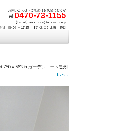
お問い合わせ・ご相談はお気軽にどうぞ
0470-73-1155
Tel.
【E-mail】mk-chintai@ace.ocn.ne.jp
間】09:00 ～ 17:15 【定 休 日】水曜・祭日
at
750 × 563
in
ガーデンコート黒潮
.
Next →