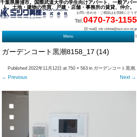
千葉県勝浦市。国際武道大学の学生向けアパート、一般アパー
ト、土地・建物の売買、戸建・店舗・事務所の賃貸、仲介。
お問い合わせ・ご相談はお気軽にどうぞ
0470-73-1155
Tel.
【E-mail】mk-chintai@ace.ocn.ne.jp
【営業時間】09:00 ～ 17:15 【定 休 日】水曜・祭日
Menu
t
c
ガーデンコート黒潮8158_17 (14)
Published
2022年11月12日
at
750 × 563
in
ガーデンコート黒潮
.
← Previous
Next →