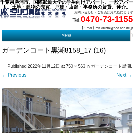
千葉県勝浦市。国際武道大学の学生向けアパート、一般アパー
ト、土地・建物の売買、戸建・店舗・事務所の賃貸、仲介。
お問い合わせ・ご相談はお気軽にどうぞ
0470-73-1155
Tel.
【E-mail】mk-chintai@ace.ocn.ne.jp
【営業時間】09:00 ～ 17:15 【定 休 日】水曜・祭日
Menu
t
c
ガーデンコート黒潮8158_17 (16)
Published
2022年11月12日
at
750 × 563
in
ガーデンコート黒潮
.
← Previous
Next →