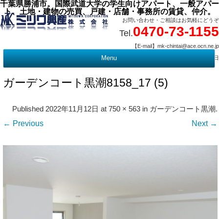
千葉県勝浦市。国際武道大学の学生向けアパート、一般アパー
ト、土地・建物の売買、戸建・店舗・事務所の賃貸、仲介。
お問い合わせ・ご相談はお気軽にどうぞ
0470-73-1155
Tel.
【E-mail】mk-chintai@ace.ocn.ne.jp
【営業時間】09:00 ～ 17:15 【定 休 日】水曜・祭日
Menu
t
c
ガーデンコート黒潮8158_17 (5)
Published
2022年11月12日
at
750 × 563
in
ガーデンコート黒潮
.
← Previous
Next →