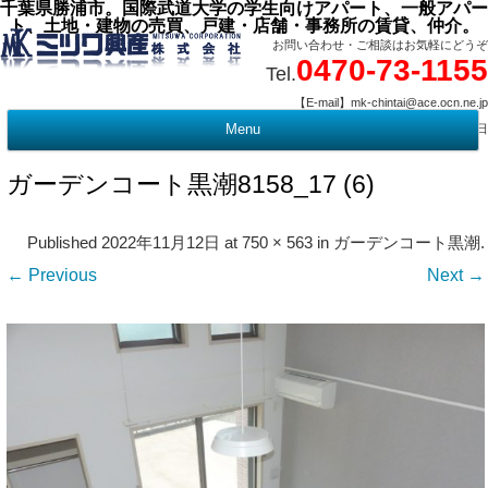
千葉県勝浦市。国際武道大学の学生向けアパート、一般アパー
ト、土地・建物の売買、戸建・店舗・事務所の賃貸、仲介。
お問い合わせ・ご相談はお気軽にどうぞ
0470-73-1155
Tel.
【E-mail】mk-chintai@ace.ocn.ne.jp
【営業時間】09:00 ～ 17:15 【定 休 日】水曜・祭日
Menu
t
c
ガーデンコート黒潮8158_17 (6)
Published
2022年11月12日
at
750 × 563
in
ガーデンコート黒潮
.
← Previous
Next →