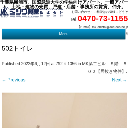
千葉県勝浦市。国際武道大学の学生向けアパート、一般アパー
ト、土地・建物の売買、戸建・店舗・事務所の賃貸、仲介。
お問い合わせ・ご相談はお気軽にどうぞ
0470-73-1155
Tel.
【E-mail】mk-chintai@ace.ocn.ne.jp
【営業時間】09:00 ～ 17:15 【定 休 日】水曜・祭日
Menu
t
c
502トイレ
Published
2022年6月12日
at
792 × 1056
in
MK第二ビル ５階 ５
０２【居抜き物件】
.
← Previous
Next →