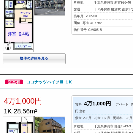
所在地
千葉県勝浦市 新官926-46
交通
ＪＲ外房線 勝浦駅 徒歩17分 
築年月
2005/01
面積
専有 31.77m²
物件番号
CM005-B
物件の詳細を見る
空室有
ココナッツハイツⅢ １K
4万1,000円
4万1,000円
賃料
アパート
1K 28.56m²
円 空有
敷金
2ヶ月
礼金
1ヶ月
更新料
1ヶ月
所在地
千葉県勝浦市 部原1943-3