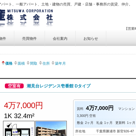
アパート、一般アパート、土地・建物の売買、戸建・店舗・事務所の賃貸、仲介。
【営業時
物件
売買物件
会社案内
お知らせ
賃貸物件一覧
売買物件一覧
事業内容
価格
面積
間取
住所
築年月
賃貸物件検索
売買物件検索
個人情報保護方針
アクセス
空室有
潮見台レジデンス壱番館 Dタイプ
お問い合せ
4万7,000円
4万7,000円
賃料
マンション
1K 32.4m²
3,300円 空有
敷金
2ヶ月
礼金
1ヶ月
更新料
1ヶ月
所在地
千葉県勝浦市 新官926-47