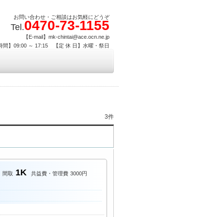
お問い合わせ・ご相談はお気軽にどうぞ
0470-73-1155
Tel.
【E-mail】mk-chintai@ace.ocn.ne.jp
間】09:00 ～ 17:15 【定 休 日】水曜・祭日
3件
1K
間取
共益費・管理費
3000円