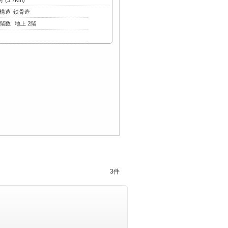
(3.7Km)
構造
鉄骨造
階数
地上 2階
3件