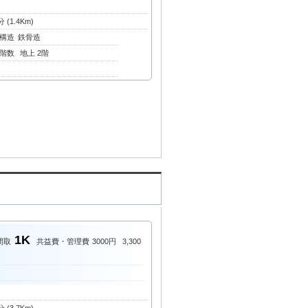
(1.4Km)
構造
鉄骨造
階数
地上 2階
1K
間取
共益費・管理費
3000円
3,300