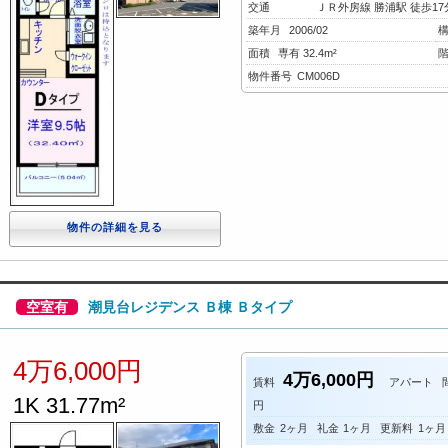
交通
ＪＲ外房線 勝浦駅 徒歩17分 
築年月
2006/02
面積
専有 32.4m²
物件番号
CM006D
物件の詳細を見る
空室有
潮見台レジデンス Ｂ棟 Ｂタイプ
4万6,000円
4万6,000円
賃料
アパート
1K 31.77m²
円
敷金
2ヶ月
礼金
1ヶ月
更新料
1ヶ月