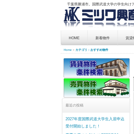
千葉県勝浦市。国際武道大学の学生向け
Skip
to
HOME
新着物件
賃貸
content
Home
»
カテゴリ：おすすめ物件
最近の投稿
2027年度国際武道大学生入居申込
受付開始しました！