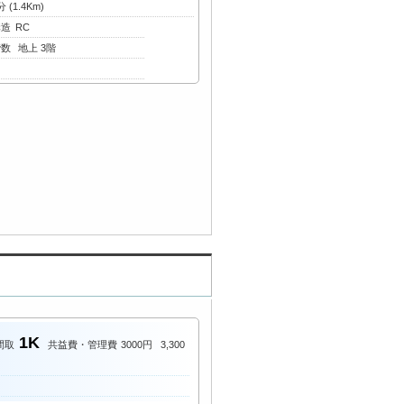
(1.4Km)
構造
RC
階数
地上 3階
1K
間取
共益費・管理費
3000円
3,300