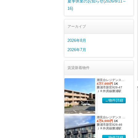
夏季休業のお知らせ(2026/8/11～
16)
アーカイブ
2026年8月
2026年7月
賃貸新着物件
潮見台レジデンス壱番館 Dタイプ
4万7,000円
1K
勝浦市新官926-47
ＪＲ外房線勝浦駅
→物件詳細
潮見台レジデンス Ｂ棟 Ｂタイプ
4万6,000円
1K
勝浦市新官926-46
ＪＲ外房線勝浦駅
→物件詳細