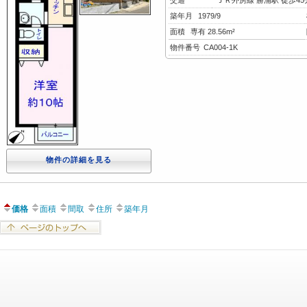
交通
ＪＲ外房線 勝浦駅 徒歩45分 
築年月
1979/9
面積
専有 28.56m²
物件番号
CA004-1K
物件の詳細を見る
価格
面積
間取
住所
築年月