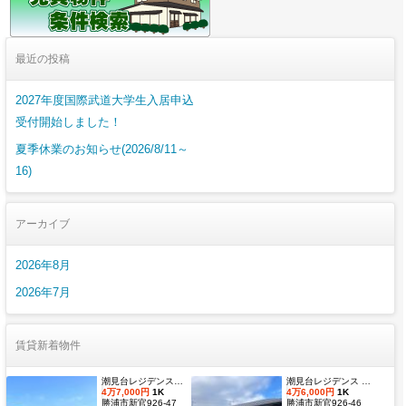
最近の投稿
2027年度国際武道大学生入居申込
受付開始しました！
夏季休業のお知らせ(2026/8/11～
16)
アーカイブ
2026年8月
2026年7月
賃貸新着物件
潮見台レジデンス壱番館 Dタイプ
潮見台レジデンス Ｂ棟 Ｂタイプ
4万7,000円
1K
4万6,000円
1K
勝浦市新官926-47
勝浦市新官926-46