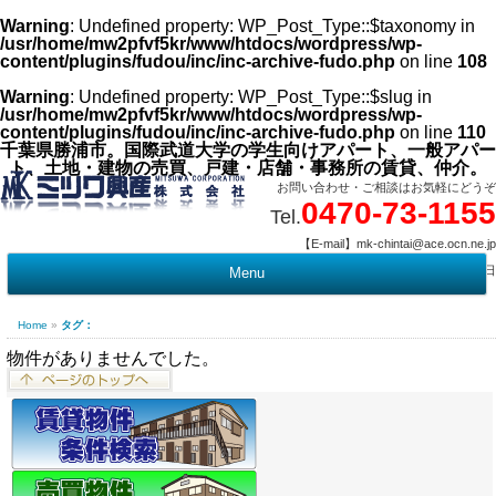
Warning
: Undefined property: WP_Post_Type::$taxonomy in
/usr/home/mw2pfvf5kr/www/htdocs/wordpress/wp-
content/plugins/fudou/inc/inc-archive-fudo.php
on line
108
Warning
: Undefined property: WP_Post_Type::$slug in
/usr/home/mw2pfvf5kr/www/htdocs/wordpress/wp-
content/plugins/fudou/inc/inc-archive-fudo.php
on line
110
千葉県勝浦市。国際武道大学の学生向けアパート、一般アパー
ト、土地・建物の売買、戸建・店舗・事務所の賃貸、仲介。
お問い合わせ・ご相談はお気軽にどうぞ
0470-73-1155
Tel.
【E-mail】mk-chintai@ace.ocn.ne.jp
【営業時間】09:00 ～ 17:15 【定 休 日】水曜・祭日
Menu
t
c
Home
»
タグ：
物件がありませんでした。