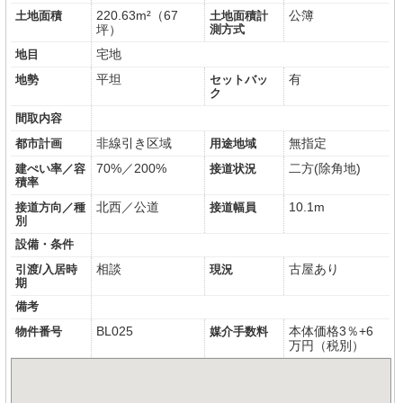
220.63m²（67
公簿
土地面積
土地面積計
坪）
測方式
宅地
地目
平坦
有
地勢
セットバッ
ク
間取内容
非線引き区域
無指定
都市計画
用途地域
70%／200%
二方(除角地)
建ぺい率／容
接道状況
積率
北西／公道
10.1m
接道方向／種
接道幅員
別
設備・条件
相談
古屋あり
引渡/入居時
現況
期
備考
BL025
本体価格3％+6
物件番号
媒介手数料
万円（税別）