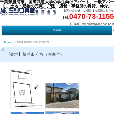
千葉県勝浦市。国際武道大学の学生向けアパート、一般アパー
ト、土地・建物の売買、戸建・店舗・事務所の賃貸、仲介。
お問い合わせ・ご相談はお気軽にどうぞ
0470-73-1155
Tel.
【E-mail】mk-chintai@ace.ocn.ne.jp
【営業時間】09:00 ～ 17:15 【定 休 日】水曜・祭日
Menu
t
c
Home
»
【売地】勝浦市 守谷（古家付）
【売地】勝浦市 守谷（古家付）