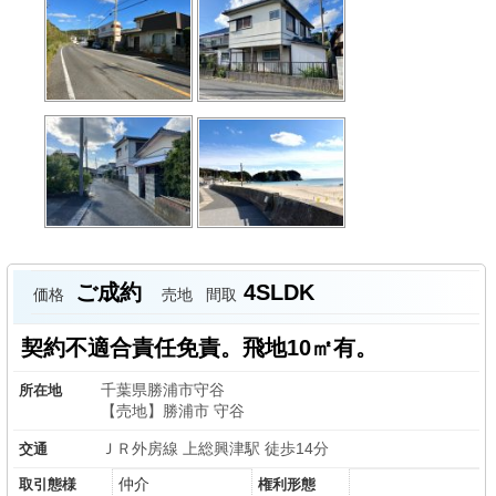
ご成約
4SLDK
価格
売地
間取
契約不適合責任免責。飛地10㎡有。
千葉県勝浦市守谷
所在地
【売地】勝浦市 守谷
ＪＲ外房線 上総興津駅 徒歩14分
交通
仲介
取引態様
権利形態