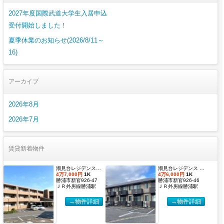
2027年度国際武道大学生入居申込
受付開始しました！
夏季休業のお知らせ(2026/8/11～
16)
アーカイブ
2026年8月
2026年7月
賃貸新着物件
潮見台レジデンス壱番館 Dタイプ
潮見台レジデンス Ｂ棟 Ｂタイプ
4万7,000円
1K
4万6,000円
1K
勝浦市新官926-47
勝浦市新官926-46
ＪＲ外房線勝浦駅
ＪＲ外房線勝浦駅
→物件詳細
→物件詳細