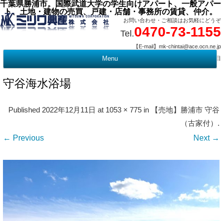
千葉県勝浦市。国際武道大学の学生向けアパート、一般アパー
ト、土地・建物の売買、戸建・店舗・事務所の賃貸、仲介。
お問い合わせ・ご相談はお気軽にどうぞ
0470-73-1155
Tel.
【E-mail】mk-chintai@ace.ocn.ne.jp
【営業時間】09:00 ～ 17:15 【定 休 日】水曜・祭日
Menu
t
c
守谷海水浴場
Published
2022年12月11日
at
1053 × 775
in
【売地】勝浦市 守谷
（古家付）
.
← Previous
Next →