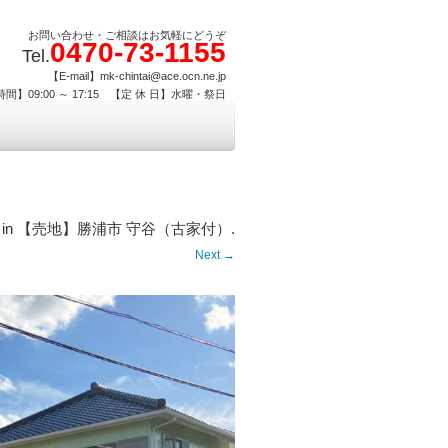
お問い合わせ・ご相談はお気軽にどうぞ
0470-73-1155
Tel.
【E-mail】mk-chintai@ace.ocn.ne.jp
間】09:00 ～ 17:15 【定 休 日】水曜・祭日
in
【売地】勝浦市 守谷（古家付）
.
Next →