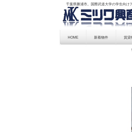
千葉県勝浦市。国際武道大学の学生向け
Skip
to
HOME
新着物件
賃貸
content