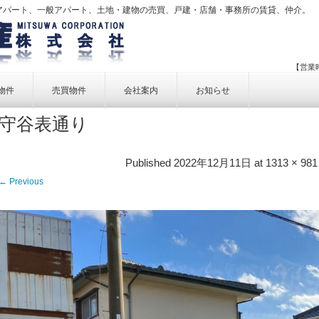
アパート、一般アパート、土地・建物の売買、戸建・店舗・事務所の賃貸、仲介。
【営業時
物件
売買物件
会社案内
お知らせ
守谷表通り
賃貸物件一覧
売買物件一覧
事業内容
賃貸物件検索
売買物件検索
個人情報保護方針
Published
2022年12月11日
at
1313 × 981
アクセス
← Previous
お問い合せ