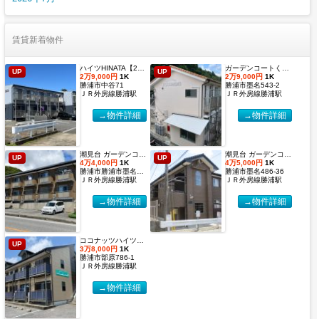
賃貸新着物件
ハイツHINATA【2027年度国際武道大学生 入居申込受付開始しました！】
ガーデンコートくすのき 【2027年度国際武道大学生 入居申込受付開始しました！】
UP
UP
2万9,000円
1K
2万9,000円
1K
勝浦市中谷71
勝浦市墨名543-2
ＪＲ外房線勝浦駅
ＪＲ外房線勝浦駅
→物件詳細
→物件詳細
潮見台 ガーデンコート２【2027年度国際武道大学生 入居申込受付開始しました！】
潮見台 ガーデンコート【2027年度国際武道大学生 入居申込受付開始しました！】
UP
UP
4万4,000円
1K
4万5,000円
1K
勝浦市勝浦市墨名486-32
勝浦市墨名486-36
ＪＲ外房線勝浦駅
ＪＲ外房線勝浦駅
→物件詳細
→物件詳細
ココナッツハイツ６【2027年度国際武道大学生 入居申込受付開始しました！】
UP
3万8,000円
1K
勝浦市部原786-1
ＪＲ外房線勝浦駅
→物件詳細