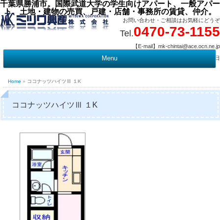
千葉県勝浦市。国際武道大学の学生向けアパート、一般アパー
ト、土地・建物の売買、戸建・店舗・事務所の賃貸、仲介。
お問い合わせ・ご相談はお気軽にどうぞ
0470-73-1155
Tel.
【E-mail】mk-chintai@ace.ocn.ne.jp
【営業時間】09:00 ～ 17:15 【定 休 日】水曜・祭日
Menu
t
c
Home
»
ココナッツハイツⅢ １K
ココナッツハイツⅢ １K