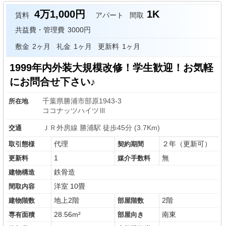
4万1,000円
1K
賃料
アパート
間取
共益費・管理費
3000円
敷金
2ヶ月
礼金
1ヶ月
更新料
1ヶ月
1999年内外装大規模改修！学生歓迎！お気軽
にお問合せ下さい♪
千葉県勝浦市部原1943-3
所在地
ココナッツハイツⅢ
ＪＲ外房線 勝浦駅 徒歩45分 (3.7Km)
交通
代理
２年（更新可）
取引態様
契約期間
1
無
更新料
媒介手数料
鉄骨造
建物構造
洋室 10畳
間取内容
地上2階
2階
建物階数
部屋階数
28.56m²
南東
専有面積
部屋向き