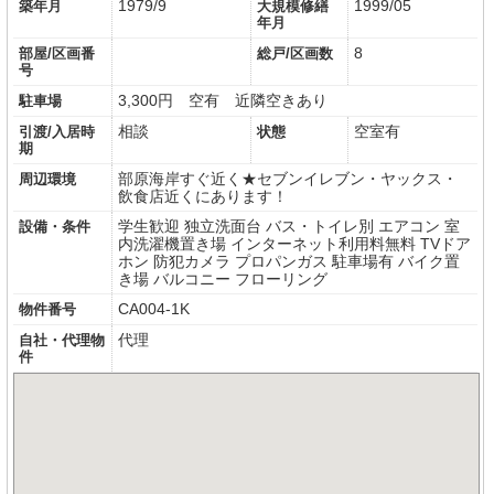
1979/9
1999/05
築年月
大規模修繕
年月
8
部屋/区画番
総戸/区画数
号
3,300円 空有 近隣空きあり
駐車場
相談
空室有
引渡/入居時
状態
期
部原海岸すぐ近く★セブンイレブン・ヤックス・
周辺環境
飲食店近くにあります！
学生歓迎
独立洗面台
バス・トイレ別
エアコン
室
設備・条件
内洗濯機置き場
インターネット利用料無料
TVドア
ホン
防犯カメラ
プロパンガス
駐車場有
バイク置
き場
バルコニー
フローリング
CA004-1K
物件番号
代理
自社・代理物
件