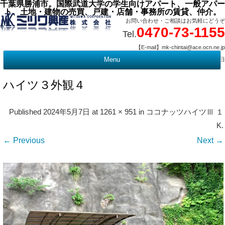
千葉県勝浦市。国際武道大学の学生向けアパート、一般アパー
ト、土地・建物の売買、戸建・店舗・事務所の賃貸、仲介。
お問い合わせ・ご相談はお気軽にどうぞ
0470-73-1155
Tel.
【E-mail】mk-chintai@ace.ocn.ne.jp
【営業時間】09:00 ～ 17:15 【定 休 日】水曜・祭日
Menu
t
c
ハイツ３外観４
Published
2024年5月7日
at
1261 × 951
in
ココナッツハイツⅢ １
K
.
← Previous
Next →