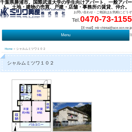
千葉県勝浦市。国際武道大学の学生向けアパート、一般アパー
ト、土地・建物の売買、戸建・店舗・事務所の賃貸、仲介。
お問い合わせ・ご相談はお気軽にどうぞ
0470-73-1155
Tel.
【E-mail】mk-chintai@ace.ocn.ne.jp
【営業時間】09:00 ～ 17:15 【定 休 日】水曜・祭日
Menu
t
c
Home
»
シャルムミツワ１０２
シャルムミツワ１０２