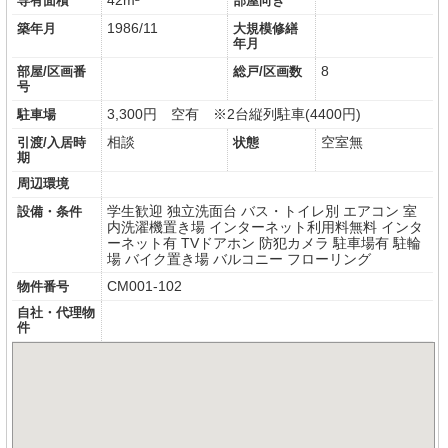
専有面積
部屋向き
1986/11
築年月
大規模修繕
年月
8
部屋/区画番
総戸/区画数
号
3,300円 空有 ※2台縦列駐車(4400円)
駐車場
相談
空室無
引渡/入居時
状態
期
周辺環境
学生歓迎
独立洗面台
バス・トイレ別
エアコン
室
設備・条件
内洗濯機置き場
インターネット利用料無料
インタ
ーネット有
TVドアホン
防犯カメラ
駐車場有
駐輪
場
バイク置き場
バルコニー
フローリング
CM001-102
物件番号
自社・代理物
件