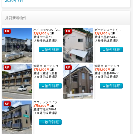
2026年7月
賃貸新着物件
ハイツHINATA【2027年度国際武道大学生 入居申込受付開始しました！】
ガーデンコートくすのき 【2027年度国際武道大学生 入居申込受付開始しました！】
UP
UP
2万9,000円
1K
2万9,000円
1K
勝浦市中谷71
勝浦市墨名543-2
ＪＲ外房線勝浦駅
ＪＲ外房線勝浦駅
→物件詳細
→物件詳細
潮見台 ガーデンコート２【2027年度国際武道大学生 入居申込受付開始しました！】
潮見台 ガーデンコート【2027年度国際武道大学生 入居申込受付開始しました！】
UP
UP
4万4,000円
1K
4万5,000円
1K
勝浦市勝浦市墨名486-32
勝浦市墨名486-36
ＪＲ外房線勝浦駅
ＪＲ外房線勝浦駅
→物件詳細
→物件詳細
ココナッツハイツ６【2027年度国際武道大学生 入居申込受付開始しました！】
UP
3万8,000円
1K
勝浦市部原786-1
ＪＲ外房線勝浦駅
→物件詳細