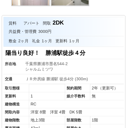
2DK
賃料
アパート
間取
共益費・管理費
3000円
敷金
2ヶ月
礼金
1ヶ月
更新料
1ヶ月
陽当り良好！ 勝浦駅徒歩４分
千葉県勝浦市墨名544-2
所在地
シャルムミツワ
ＪＲ外房線 勝浦駅 徒歩4分 (300m)
交通
2年（更新可）
取引態様
契約期間
1
無
更新料
媒介手数料
RC
建物構造
洋室 8畳
洋室 4畳
DK 5畳
間取内容
地上3階
1階
建物階数
部屋階数
42m²