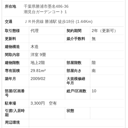
千葉県勝浦市墨名486-36
所在地
潮見台ガーデンコート１
ＪＲ外房線 勝浦駅 徒歩18分 (1.44Km)
交通
代理
2年（更新可）
取引態様
契約期間
無
更新料
媒介手数料
木造
建物構造
洋室 9畳
間取内容
地上2階
階
建物階数
部屋階数
29.81m²
南
専有面積
部屋向き
2009/02
築年月
大規模修繕
年月
10
部屋/区画番
総戸/区画数
号
3,300円 空有
駐車場
引渡/入居時
状態
期
周辺環境