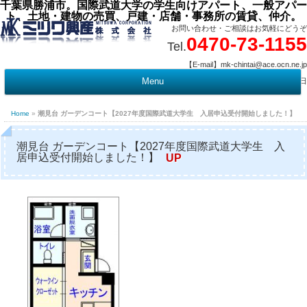
千葉県勝浦市。国際武道大学の学生向けアパート、一般アパー
ト、土地・建物の売買、戸建・店舗・事務所の賃貸、仲介。
お問い合わせ・ご相談はお気軽にどうぞ
0470-73-1155
Tel.
【E-mail】mk-chintai@ace.ocn.ne.jp
【営業時間】09:00 ～ 17:15 【定 休 日】水曜・祭日
Menu
t
c
Home
»
潮見台 ガーデンコート【2027年度国際武道大学生 入居申込受付開始しました！】
潮見台 ガーデンコート【2027年度国際武道大学生 入
居申込受付開始しました！】
UP