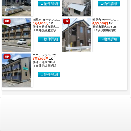
→物件詳細
→物件詳細
潮見台 ガーデンコート２【2027年度国際武道大学生 入居申込受付開始しました！】
潮見台 ガーデンコート【2027年度国際武道大学生 入居申込受付開始しました！】
UP
UP
4万4,000円
1K
4万5,000円
1K
勝浦市勝浦市墨名486-32
勝浦市墨名486-36
ＪＲ外房線勝浦駅
ＪＲ外房線勝浦駅
→物件詳細
→物件詳細
ココナッツハイツ６【2027年度国際武道大学生 入居申込受付開始しました！】
UP
3万8,000円
1K
勝浦市部原786-1
ＪＲ外房線勝浦駅
→物件詳細