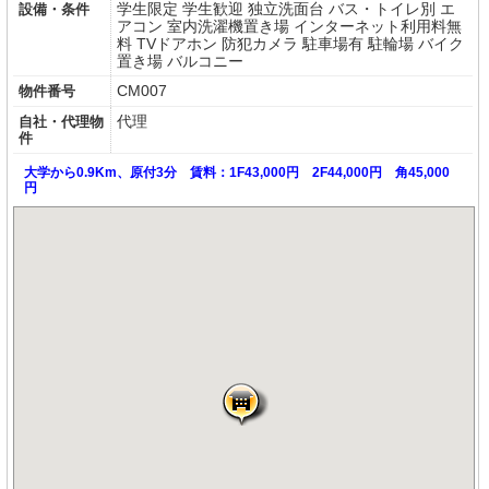
学生限定
学生歓迎
独立洗面台
バス・トイレ別
エ
設備・条件
アコン
室内洗濯機置き場
インターネット利用料無
料
TVドアホン
防犯カメラ
駐車場有
駐輪場
バイク
置き場
バルコニー
CM007
物件番号
代理
自社・代理物
件
大学から0.9Km、
原付3分 賃料：1F43,000円 2F44,000円 角45,000
円