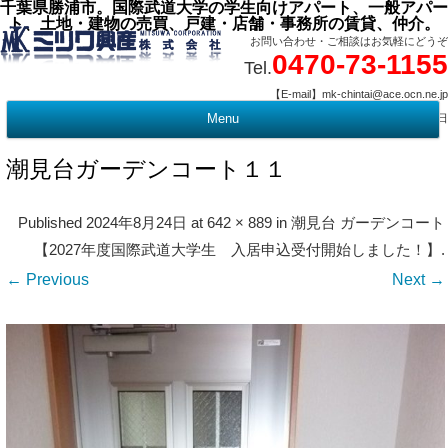
千葉県勝浦市。国際武道大学の学生向けアパート、一般アパー
ト、土地・建物の売買、戸建・店舗・事務所の賃貸、仲介。
お問い合わせ・ご相談はお気軽にどうぞ
0470-73-1155
Tel.
【E-mail】mk-chintai@ace.ocn.ne.jp
【営業時間】09:00 ～ 17:15 【定 休 日】水曜・祭日
Menu
t
c
潮見台ガーデンコート１１
Published
2024年8月24日
at
642 × 889
in
潮見台 ガーデンコート
【2027年度国際武道大学生 入居申込受付開始しました！】
.
← Previous
Next →