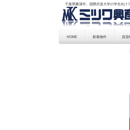
千葉県勝浦市。国際武道大学の学生向け
Skip
to
HOME
新着物件
賃貸
content