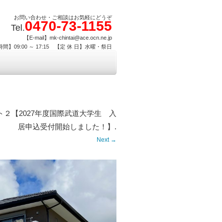
お問い合わせ・ご相談はお気軽にどうぞ
0470-73-1155
Tel.
【E-mail】mk-chintai@ace.ocn.ne.jp
間】09:00 ～ 17:15 【定 休 日】水曜・祭日
ト２【2027年度国際武道大学生 入
居申込受付開始しました！】
.
Next →