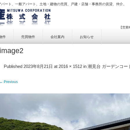
アパート、一般アパート、土地・建物の売買、戸建・店舗・事務所の賃貸、仲介。
【営業時
物件
売買物件
会社案内
お知らせ
image2
賃貸物件一覧
売買物件一覧
事業内容
賃貸物件検索
売買物件検索
個人情報保護方針
Published
2023年8月21日
at
2016 × 1512
in
潮見台 ガーデンコー
アクセス
← Previous
お問い合せ