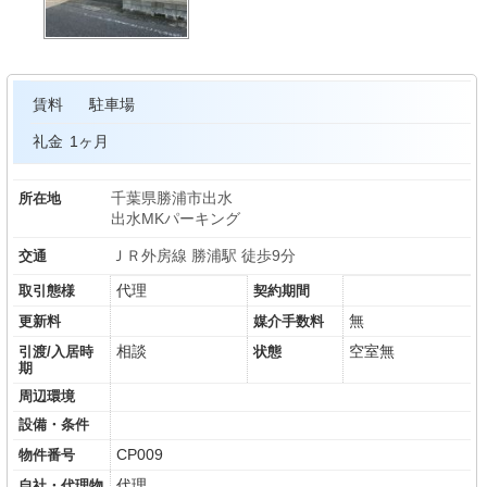
賃料
駐車場
礼金
1ヶ月
千葉県勝浦市出水
所在地
出水MKパーキング
ＪＲ外房線 勝浦駅 徒歩9分
交通
代理
取引態様
契約期間
無
更新料
媒介手数料
相談
空室無
引渡/入居時
状態
期
周辺環境
設備・条件
CP009
物件番号
代理
自社・代理物