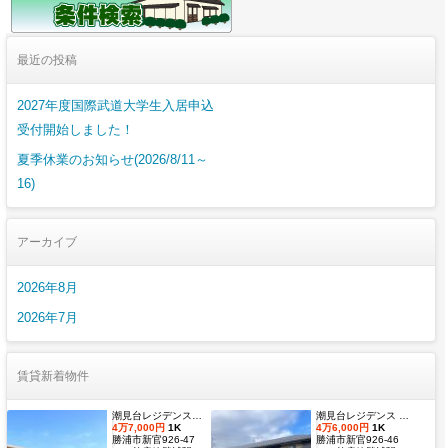
最近の投稿
2027年度国際武道大学生入居申込
受付開始しました！
夏季休業のお知らせ(2026/8/11～
16)
アーカイブ
2026年8月
2026年7月
賃貸新着物件
潮見台レジデンス壱番館 Dタイプ
潮見台レジデンス Ｂ棟 Ｂタイプ
4万7,000円
1K
4万6,000円
1K
勝浦市新官926-47
勝浦市新官926-46