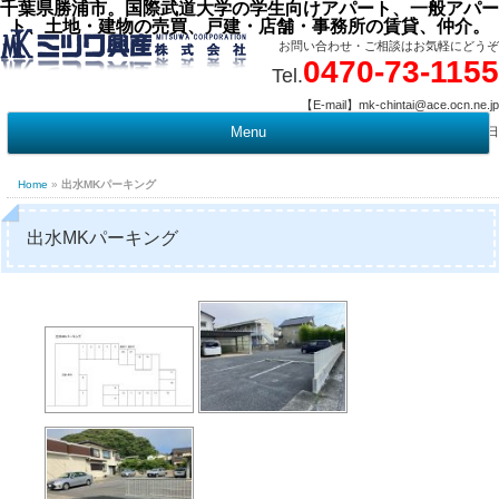
千葉県勝浦市。国際武道大学の学生向けアパート、一般アパー
ト、土地・建物の売買、戸建・店舗・事務所の賃貸、仲介。
お問い合わせ・ご相談はお気軽にどうぞ
0470-73-1155
Tel.
【E-mail】mk-chintai@ace.ocn.ne.jp
【営業時間】09:00 ～ 17:15 【定 休 日】水曜・祭日
Menu
t
c
Home
»
出水MKパーキング
出水MKパーキング