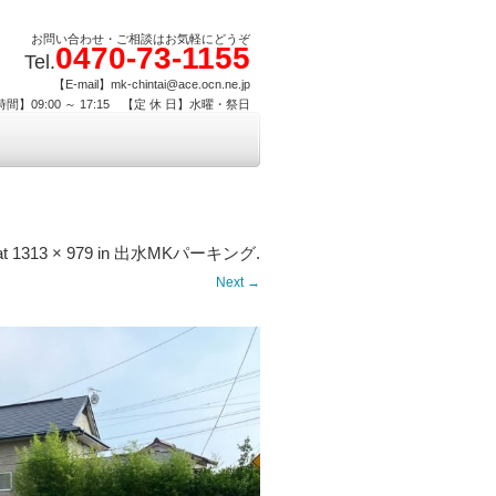
お問い合わせ・ご相談はお気軽にどうぞ
0470-73-1155
Tel.
【E-mail】mk-chintai@ace.ocn.ne.jp
間】09:00 ～ 17:15 【定 休 日】水曜・祭日
at
1313 × 979
in
出水MKパーキング
.
Next →