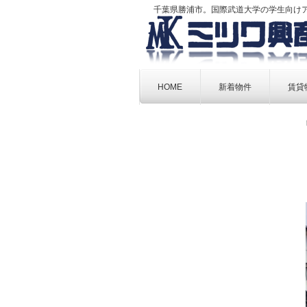
千葉県勝浦市。国際武道大学の学生向け
Skip
to
HOME
新着物件
賃貸
content