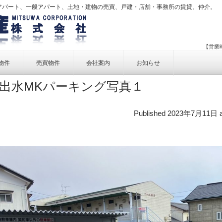
アパート、一般アパート、土地・建物の売買、戸建・店舗・事務所の賃貸、仲介。
【営業時
物件
売買物件
会社案内
お知らせ
出水MKパーキング写真１
賃貸物件一覧
売買物件一覧
事業内容
賃貸物件検索
売買物件検索
個人情報保護方針
Published
2023年7月11日
アクセス
お問い合せ