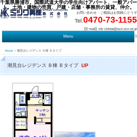
千葉県勝浦市。国際武道大学の学生向けアパート、一般アパー
ト、土地・建物の売買、戸建・店舗・事務所の賃貸、仲介。
お問い合わせ・ご相談はお気軽にどうぞ
0470-73-1155
Tel.
【E-mail】mk-chintai@ace.ocn.ne.jp
【営業時間】09:00 ～ 17:15 【定 休 日】水曜・祭日
Menu
t
c
Home
»
潮見台レジデンス Ｂ棟 Ｂタイプ
潮見台レジデンス Ｂ棟 Ｂタイプ
UP