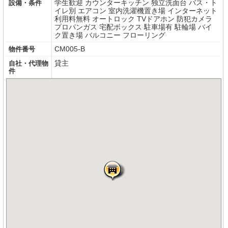
学生歓迎
カウンターキッチン
独立洗面台
バス・ト
設備・条件
イレ別
エアコン
室内洗濯機置き場
インターネット
利用料無料
オートロック
TVドアホン
防犯カメラ
プロパンガス
宅配ボックス
駐車場有
駐輪場
バイ
ク置き場
バルコニー
フローリング
CM005-B
物件番号
貸主
自社・代理物
件