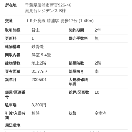
千葉県勝浦市新官926-46
所在地
潮見台レジデンス B棟
ＪＲ外房線 勝浦駅 徒歩17分 (1.4Km)
交通
貸主
2年
取引態様
契約期間
1
無
更新料
媒介手数料
鉄骨造
建物構造
洋室 9.4畳
間取内容
地上2階
2階
建物階数
部屋階数
31.77m²
南
専有面積
部屋向き
2005/01
築年月
大規模修繕
年月
10
部屋/区画番
総戸/区画数
号
3,300円
駐車場
相談
空室有
引渡/入居時
状態
期
周辺環境