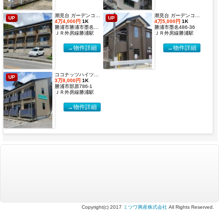
潮見台 ガーデンコート２【2027年度国際武道大学生 入居申込受付開始しました！】
潮見台 ガーデンコート【2027年度国際武道大学生 入居申込受付開始しました！】
UP
UP
4万4,000円
1K
4万5,000円
1K
勝浦市勝浦市墨名486-32
勝浦市墨名486-36
ＪＲ外房線勝浦駅
ＪＲ外房線勝浦駅
→物件詳細
→物件詳細
ココナッツハイツ６【2027年度国際武道大学生 入居申込受付開始しました！】
UP
3万8,000円
1K
勝浦市部原786-1
ＪＲ外房線勝浦駅
→物件詳細
Copyright(c) 2017
ミツワ興産株式会社
All Rights Reserved.