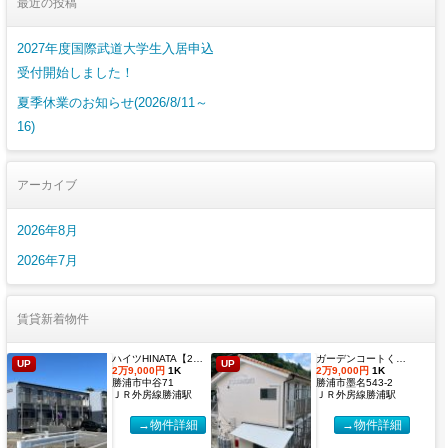
最近の投稿
2027年度国際武道大学生入居申込
受付開始しました！
夏季休業のお知らせ(2026/8/11～
16)
アーカイブ
2026年8月
2026年7月
賃貸新着物件
ハイツHINATA【2027年度国際武道大学生 入居申込受付開始しました！】
ガーデンコートくすのき 【2027年度国際武道大学生 入居申込受付開始しました！】
UP
UP
2万9,000円
1K
2万9,000円
1K
勝浦市中谷71
勝浦市墨名543-2
ＪＲ外房線勝浦駅
ＪＲ外房線勝浦駅
→物件詳細
→物件詳細