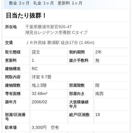
敷金
2ヶ月
礼金
1ヶ月
更新料
1ヶ月
日当たり抜群！
千葉県勝浦市新官926-47
所在地
潮見台レジデンス壱番館 Cタイプ
ＪＲ外房線 勝浦駅 徒歩17分 (1.4Km)
交通
貸主
2年
取引態様
契約期間
1
無
更新料
媒介手数料
RC
建物構造
洋室 9.7畳
間取内容
地上3階
階
建物階数
部屋階数
32.68m²
南西
専有面積
部屋向き
2006/02
築年月
大規模修繕
年月
18
部屋/区画番
総戸/区画数
号
3,300円 空有
駐車場