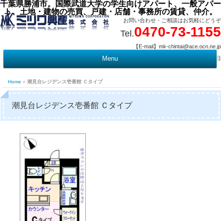
千葉県勝浦市。国際武道大学の学生向けアパート、一般アパー
ト、土地・建物の売買、戸建・店舗・事務所の賃貸、仲介。
お問い合わせ・ご相談はお気軽にどうぞ
0470-73-1155
Tel.
【E-mail】mk-chintai@ace.ocn.ne.jp
【営業時間】09:00 ～ 17:15 【定 休 日】水曜・祭日
Menu
t
c
Home
»
潮見台レジデンス壱番館 Ｃタイプ
潮見台レジデンス壱番館 Ｃタイプ