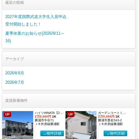
最近の投稿
2027年度国際武道大学生入居申込
受付開始しました！
夏季休業のお知らせ(2026/8/11～
16)
アーカイブ
2026年8月
2026年7月
賃貸新着物件
ハイツHINATA【2027年度国際武道大学生 入居申込受付開始しました！】
ガーデンコートくすのき 【2027年度国際武道大学生 入居申込受付開始しました！】
UP
UP
2万9,000円
1K
2万9,000円
1K
勝浦市中谷71
勝浦市墨名543-2
ＪＲ外房線勝浦駅
ＪＲ外房線勝浦駅
→物件詳細
→物件詳細