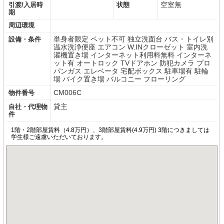
空室無
引渡/入居時
状態
期
周辺環境
単身者限定
ペット不可
独立洗面台
バス・トイレ別
設備・条件
温水洗浄便座
エアコン
W.INクローゼット
室内洗
濯機置き場
インターネット利用料無料
インターネ
ット有
オートロック
TVドアホン
防犯カメラ
プロ
パンガス
エレベータ
宅配ボックス
駐車場有
駐輪
場
バイク置き場
バルコニー
フローリング
CM006C
物件番号
貸主
自社・代理物
件
1階・2階部屋賃料（4.8万円）、3階部屋賃料(4.9万円) 3階につきましては
学生様ご遠慮いただいております。