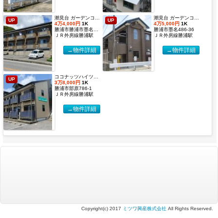
潮見台 ガーデンコート２【2027年度国際武道大学生 入居申込受付開始しました！】
潮見台 ガーデンコート【2027年度国際武道大学生 入居申込受付開始しました！】
UP
UP
4万4,000円
1K
4万5,000円
1K
勝浦市勝浦市墨名486-32
勝浦市墨名486-36
ＪＲ外房線勝浦駅
ＪＲ外房線勝浦駅
→物件詳細
→物件詳細
ココナッツハイツ６【2027年度国際武道大学生 入居申込受付開始しました！】
UP
3万8,000円
1K
勝浦市部原786-1
ＪＲ外房線勝浦駅
→物件詳細
Copyright(c) 2017
ミツワ興産株式会社
All Rights Reserved.