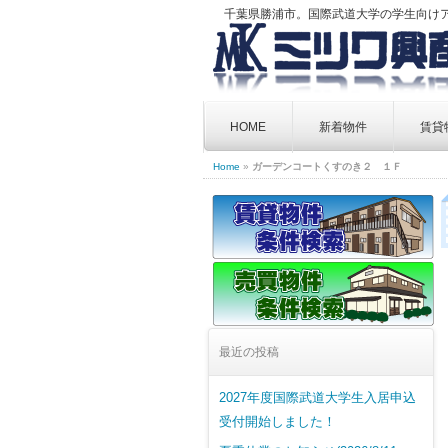
千葉県勝浦市。国際武道大学の学生向け
Skip
to
HOME
新着物件
賃貸
content
Home
»
ガーデンコートくすのき２ １Ｆ
最近の投稿
2027年度国際武道大学生入居申込
受付開始しました！