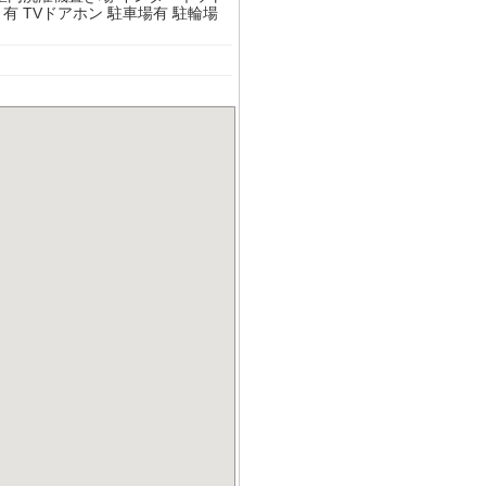
ト有
TVドアホン
駐車場有
駐輪場