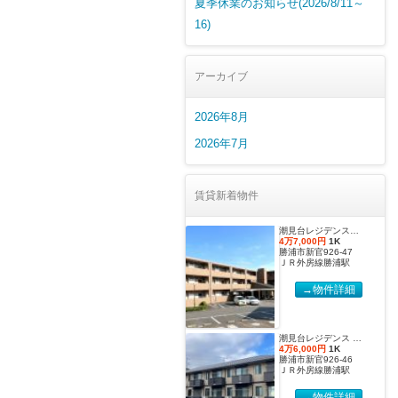
夏季休業のお知らせ(2026/8/11～
16)
アーカイブ
2026年8月
2026年7月
賃貸新着物件
潮見台レジデンス壱番館 Dタイプ
4万7,000円
1K
勝浦市新官926-47
ＪＲ外房線勝浦駅
→物件詳細
潮見台レジデンス Ｂ棟 Ｂタイプ
4万6,000円
1K
勝浦市新官926-46
ＪＲ外房線勝浦駅
→物件詳細