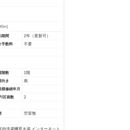
0m)
2年（更新可）
約期間
不要
介手数料
1階
屋階数
南
屋向き
規模修繕年月
2
戸/区画数
空室無
態
室内洗濯機置き場
インターネット