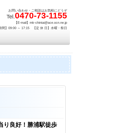
お問い合わせ・ご相談はお気軽にどうぞ
0470-73-1155
Tel.
【E-mail】mk-chintai@ace.ocn.ne.jp
間】09:00 ～ 17:15 【定 休 日】水曜・祭日
陽当り良好！勝浦駅徒歩