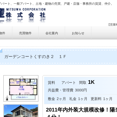
アパート、一般アパート、土地・建物の売買、戸建・店舗・事務所の賃貸、仲介。
【営業時
物件
売買物件
会社案内
お知らせ
賃貸物件一覧
売買物件一覧
事業内容
賃貸物件検索
売買物件検索
個人情報保護方針
ガーデンコートくすのき２ １Ｆ
アクセス
お問い合せ
1K
賃料
アパート
間取
共益費・管理費
3000円
敷金
2ヶ月
礼金
1ヶ月
更新料
1ヶ月
2011年内外装大規模改修！
４分！