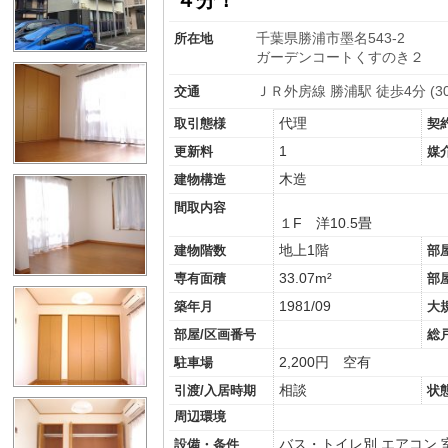
千葉県勝浦市墨名543-2
所在地
ガーデンコートくすのき２
ＪＲ外房線 勝浦駅 徒歩4分 (30
交通
代理
取引態様
契
1
更新料
媒
木造
建物構造
間取内容
１F 洋10.5畳
地上1階
建物階数
部
33.07m²
専有面積
部
1981/09
築年月
大
部屋/区画番号
総
2,200円 空有
駐車場
相談
引渡/入居時期
状
周辺環境
バス・トイレ別
エアコン
設備・条件