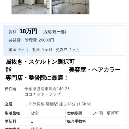
18万円
賃料
店舗(建一部)
共益費・管理費
20000円
敷金
6ヶ月
礼金
1ヶ月
更新料
1ヶ月
居抜き・スケルトン選択可
能 美容室・ヘアカラー
専門店・整骨院に最適！
千葉県勝浦市沢倉140-26
所在地
ココナッツ・プラザ
ＪＲ外房線 勝浦駅 徒歩18分 (1.5Km)
交通
貸主
5年間 更新可
取引態様
契約期間
1
更新料
媒介手数料