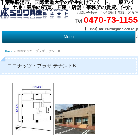
千葉県勝浦市。国際武道大学の学生向けアパート、一般アパー
ト、土地・建物の売買、戸建・店舗・事務所の賃貸、仲介。
お問い合わせ・ご相談はお気軽にどうぞ
0470-73-1155
Tel.
【E-mail】mk-chintai@ace.ocn.ne.jp
【営業時間】09:00 ～ 17:15 【定 休 日】水曜・祭日
Menu
t
c
Home
»
ココナッツ・プラザ テナントB
ココナッツ・プラザ テナントB