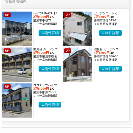
賃貸新着物件
ハイツHINATA【2027年度国際武道大学生 入居申込受付開始しました！】
ガーデンコートくすのき 【2027年度国際武道大学生 入居申込受付開始しました！】
UP
UP
2万9,000円
1K
2万9,000円
1K
勝浦市中谷71
勝浦市墨名543-2
ＪＲ外房線勝浦駅
ＪＲ外房線勝浦駅
→物件詳細
→物件詳細
潮見台 ガーデンコート２【2027年度国際武道大学生 入居申込受付開始しました！】
潮見台 ガーデンコート【2027年度国際武道大学生 入居申込受付開始しました！】
UP
UP
4万4,000円
1K
4万5,000円
1K
勝浦市勝浦市墨名486-32
勝浦市墨名486-36
ＪＲ外房線勝浦駅
ＪＲ外房線勝浦駅
→物件詳細
→物件詳細
ココナッツハイツ６【2027年度国際武道大学生 入居申込受付開始しました！】
UP
3万8,000円
1K
勝浦市部原786-1
ＪＲ外房線勝浦駅
→物件詳細