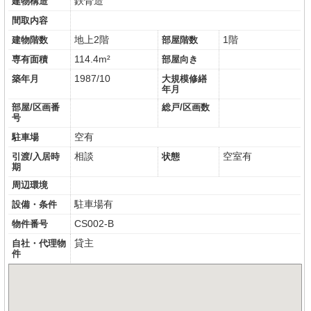
鉄骨造
建物構造
間取内容
地上2階
1階
建物階数
部屋階数
114.4m²
専有面積
部屋向き
1987/10
築年月
大規模修繕
年月
部屋/区画番
総戸/区画数
号
空有
駐車場
相談
空室有
引渡/入居時
状態
期
周辺環境
駐車場有
設備・条件
CS002-B
物件番号
貸主
自社・代理物
件