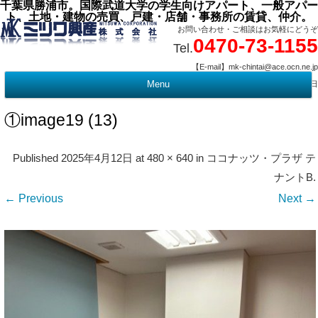
千葉県勝浦市。国際武道大学の学生向けアパート、一般アパー
ト、土地・建物の売買、戸建・店舗・事務所の賃貸、仲介。
お問い合わせ・ご相談はお気軽にどうぞ
0470-73-1155
Tel.
【E-mail】mk-chintai@ace.ocn.ne.jp
【営業時間】09:00 ～ 17:15 【定 休 日】水曜・祭日
Menu
t
c
①image19 (13)
Published
2025年4月12日
at
480 × 640
in
ココナッツ・プラザ テ
ナントB
.
← Previous
Next →