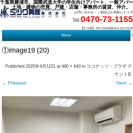
千葉県勝浦市。国際武道大学の学生向けアパート、一般アパー
ト、土地・建物の売買、戸建・店舗・事務所の賃貸、仲介。
お問い合わせ・ご相談はお気軽にどうぞ
0470-73-1155
Tel.
【E-mail】mk-chintai@ace.ocn.ne.jp
【営業時間】09:00 ～ 17:15 【定 休 日】水曜・祭日
Menu
t
c
①image19 (20)
Published
2025年4月12日
at
480 × 640
in
ココナッツ・プラザ テ
ナントB
.
← Previous
Next →