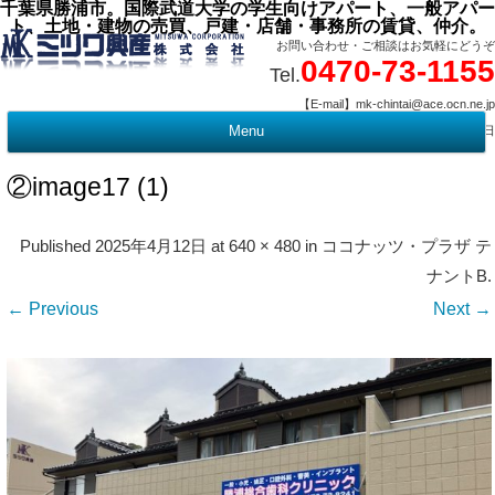
千葉県勝浦市。国際武道大学の学生向けアパート、一般アパー
ト、土地・建物の売買、戸建・店舗・事務所の賃貸、仲介。
お問い合わせ・ご相談はお気軽にどうぞ
0470-73-1155
Tel.
【E-mail】mk-chintai@ace.ocn.ne.jp
【営業時間】09:00 ～ 17:15 【定 休 日】水曜・祭日
Menu
t
c
②image17 (1)
Published
2025年4月12日
at
640 × 480
in
ココナッツ・プラザ テ
ナントB
.
← Previous
Next →