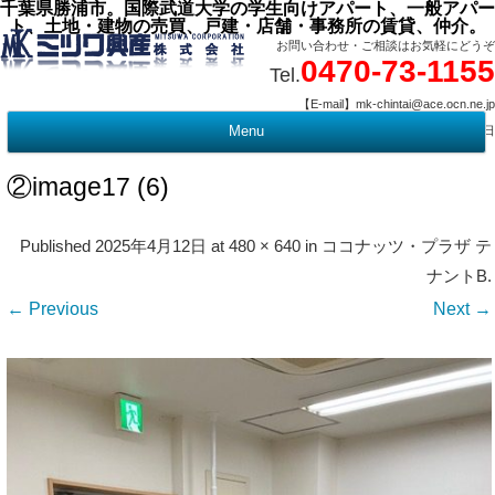
千葉県勝浦市。国際武道大学の学生向けアパート、一般アパー
ト、土地・建物の売買、戸建・店舗・事務所の賃貸、仲介。
お問い合わせ・ご相談はお気軽にどうぞ
0470-73-1155
Tel.
【E-mail】mk-chintai@ace.ocn.ne.jp
【営業時間】09:00 ～ 17:15 【定 休 日】水曜・祭日
Menu
t
c
②image17 (6)
Published
2025年4月12日
at
480 × 640
in
ココナッツ・プラザ テ
ナントB
.
← Previous
Next →