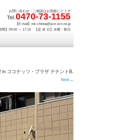
お問い合わせ・ご相談はお気軽にどうぞ
0470-73-1155
Tel.
【E-mail】mk-chintai@ace.ocn.ne.jp
間】09:00 ～ 17:15 【定 休 日】水曜・祭日
2
in
ココナッツ・プラザ テナントB
.
Next →