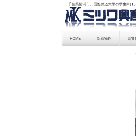
千葉県勝浦市。国際武道大学の学生向け
Skip
to
HOME
新着物件
賃貸
content