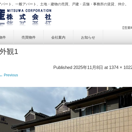
アパート、一般アパート、土地・建物の売買、戸建・店舗・事務所の賃貸、仲介。
【営業時
物件
売買物件
会社案内
お知らせ
外観1
賃貸物件一覧
売買物件一覧
事業内容
賃貸物件検索
売買物件検索
個人情報保護方針
Published
2025年11月8日
at
1374 × 102
アクセス
← Previous
お問い合せ