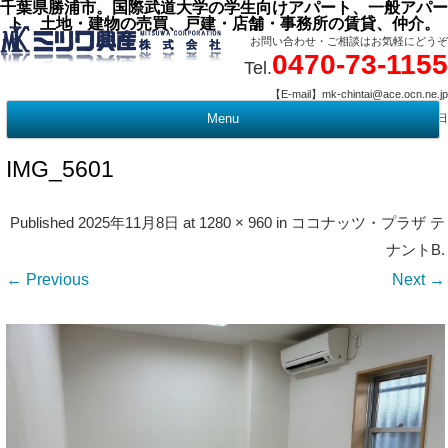
千葉県勝浦市。国際武道大学の学生向けアパート、一般アパー
ト、土地・建物の売買、戸建・店舗・事務所の賃貸、仲介。
お問い合わせ・ご相談はお気軽にどうぞ
0470-73-1155
Tel.
【E-mail】mk-chintai@ace.ocn.ne.jp
【営業時間】09:00 ～ 17:15 【定 休 日】水曜・祭日
Menu
t
c
IMG_5601
Published
2025年11月8日
at
1280 × 960
in
ココナッツ・プラザ テ
ナントB
.
← Previous
Next →