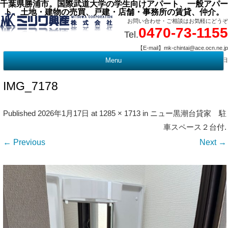
千葉県勝浦市。国際武道大学の学生向けアパート、一般アパー
ト、土地・建物の売買、戸建・店舗・事務所の賃貸、仲介。
お問い合わせ・ご相談はお気軽にどうぞ
0470-73-1155
Tel.
【E-mail】mk-chintai@ace.ocn.ne.jp
【営業時間】09:00 ～ 17:15 【定 休 日】水曜・祭日
Menu
t
c
IMG_7178
Published
2026年1月17日
at
1285 × 1713
in
ニュー黒潮台貸家 駐
車スペース２台付
.
← Previous
Next →