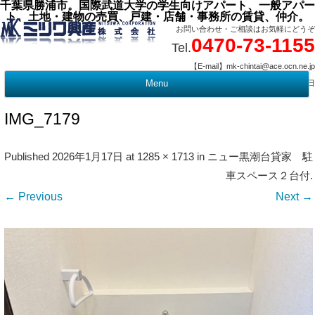
千葉県勝浦市。国際武道大学の学生向けアパート、一般アパー
ト、土地・建物の売買、戸建・店舗・事務所の賃貸、仲介。
お問い合わせ・ご相談はお気軽にどうぞ
0470-73-1155
Tel.
【E-mail】mk-chintai@ace.ocn.ne.jp
【営業時間】09:00 ～ 17:15 【定 休 日】水曜・祭日
Menu
t
c
IMG_7179
Published
2026年1月17日
at
1285 × 1713
in
ニュー黒潮台貸家 駐
車スペース２台付
.
← Previous
Next →